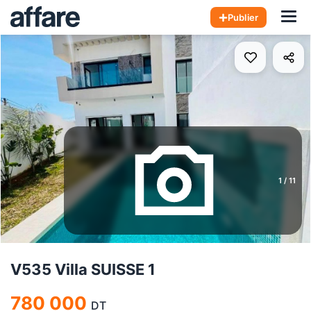
Hom
Publier
1
/
11
V535 Villa SUISSE 1
780 000
DT