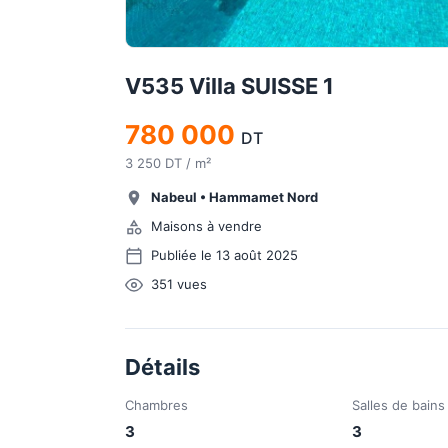
V535 Villa SUISSE 1
780 000
DT
3 250 DT / m²
Nabeul
•
Hammamet Nord
Maisons à vendre
Publiée le 13 août 2025
351
vues
Détails
Chambres
Salles de bains
3
3