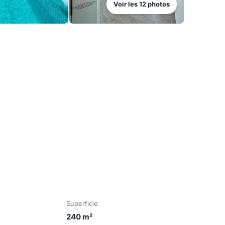
Voir les
12
photos
Superficie
240
m²