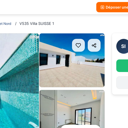
Déposer un
V535 Villa SUISSE 1
t Nord
SI