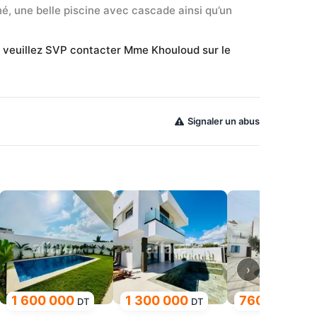
nné, une belle piscine avec cascade ainsi qu’un 
s veuillez SVP contacter Mme Khouloud sur le 
Signaler un abus
›
1 600 000
1 300 000
760 000
DT
DT
DT