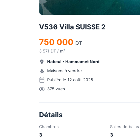
V536 Villa SUISSE 2
750 000
DT
3 571 DT / m²
Nabeul
•
Hammamet Nord
Maisons à vendre
Publiée le 12 août 2025
375
vues
Détails
Chambres
Salles de bains
3
3