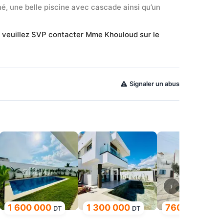
nné, une belle piscine avec cascade ainsi qu’un 
s veuillez SVP contacter Mme Khouloud sur le 
Signaler un abus
›
1 600 000
1 300 000
760 000
DT
DT
DT