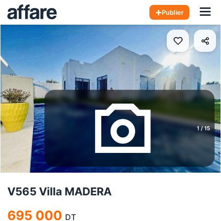
Hom
Publier
1
/
15
V565 Villa MADERA
695 000
DT