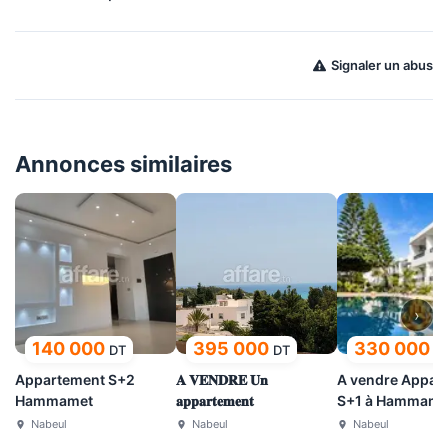
Signaler un abus
Annonces similaires
›
140 000
395 000
330 000
DT
DT
D
Appartement S+2
𝐀 𝐕𝐄𝐍𝐃𝐑𝐄 𝐔𝐧
A vendre Appar
Hammamet
𝐚𝐩𝐩𝐚𝐫𝐭𝐞𝐦𝐞𝐧𝐭
S+1 à Hammame
Nabeul
Nabeul
Nabeul