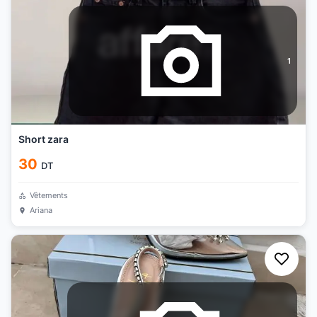
1
Short zara
30
DT
Vêtements
Ariana