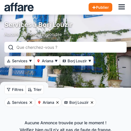
Hom
Publier
Services à Borj Louzir
Aucune annonce disponible
Services
Ariana
Borj Louzir
▼
▼
▼
Filtres
Trier
Services
Ariana
Borj Louzir
Aucune Annonce trouvée pour le moment !
Vérifiez bien qu'il n'y ait pas de faute de frappe.