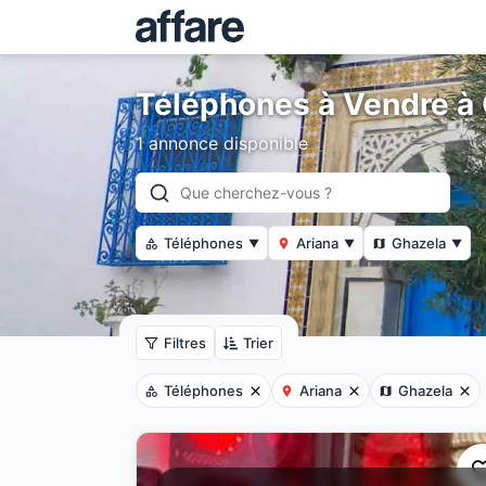
Téléphones à Vendre à
1 annonce disponible
Téléphones
Ariana
Ghazela
▼
▼
▼
Filtres
Trier
Téléphones
Ariana
Ghazela