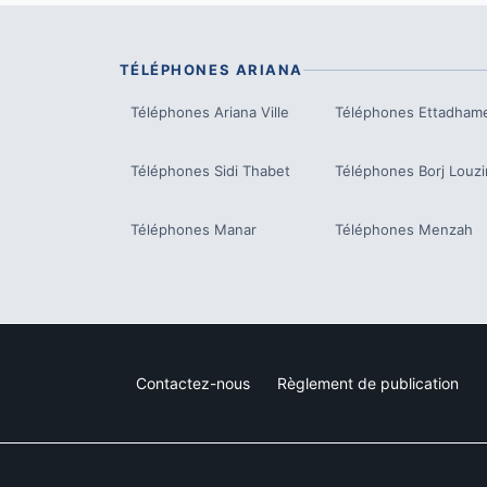
TÉLÉPHONES
ARIANA
Téléphones
Ariana Ville
Téléphones
Ettadham
Téléphones
Sidi Thabet
Téléphones
Borj Louzi
Téléphones
Manar
Téléphones
Menzah
Contactez-nous
Règlement de publication