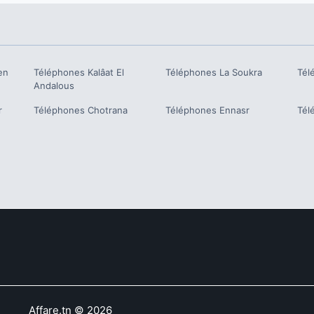
en
Téléphones
Kalâat El
Téléphones
La Soukra
Tél
Andalous
r
Téléphones
Chotrana
Téléphones
Ennasr
Tél
Affare.tn
©
2026