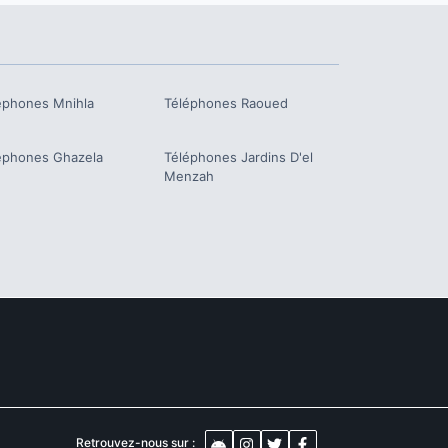
éphones
Mnihla
Téléphones
Raoued
éphones
Ghazela
Téléphones
Jardins D'el
Menzah
Retrouvez-nous sur :