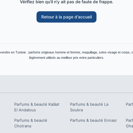
Vérifiez bien qu'il n'y ait pas de faute de frappe.
Retour à la page d'accueil
 vendre en Tunisie : parfums originaux homme et femme, maquillage, soins visage et corps,
légèrement utilisés au meilleur prix entre particuliers.
Parfums & beauté
Kalâat
Parfums & beauté
La
Par
El Andalous
Soukra
Parfums & beauté
Parfums & beauté
Ennasr
Par
Chotrana
Gha