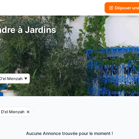
Déposer un
dre à Jardins
 D'el Menzah
▼
s D'el Menzah
Aucune Annonce trouvée pour le moment !