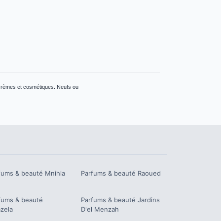
 crèmes et cosmétiques. Neufs ou
fums & beauté
Mnihla
Parfums & beauté
Raoued
fums & beauté
Parfums & beauté
Jardins
zela
D'el Menzah