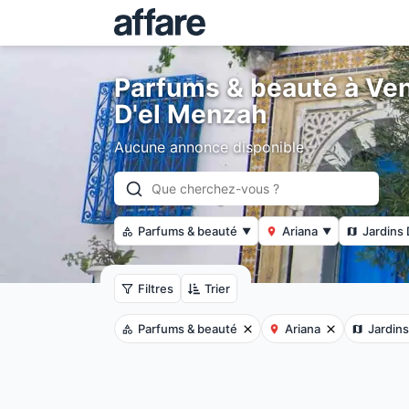
Parfums & beauté à Ven
D'el Menzah
Aucune annonce disponible
Parfums & beauté
Ariana
Jardins
▼
▼
Filtres
Trier
Parfums & beauté
Ariana
Jardin