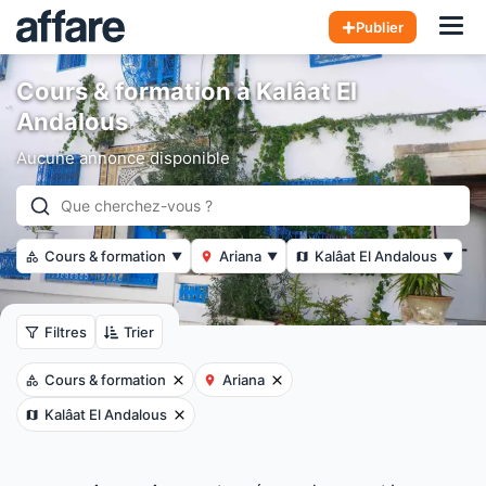
Hom
Publier
Cours & formation à Kalâat El
Andalous
Aucune annonce disponible
Cours & formation
Ariana
Kalâat El Andalous
▼
▼
▼
Filtres
Trier
Cours & formation
Ariana
Kalâat El Andalous