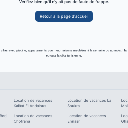
Vérifiez bien qu'il n'y ait pas de faute de frappe.
Retour à la page d'accueil
: villas avec piscine, appartements vue mer, maisons meublées à la semaine ou au mois. H
et toute la côte tunisienne.
Location de vacances
Location de vacances
La
Loc
Kalâat El Andalous
Soukra
Mni
Borj
Location de vacances
Location de vacances
Loc
Chotrana
Ennasr
Gha