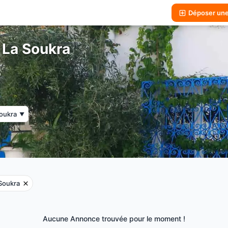
Déposer un
 La Soukra
oukra
▼
Soukra
Aucune Annonce trouvée pour le moment !