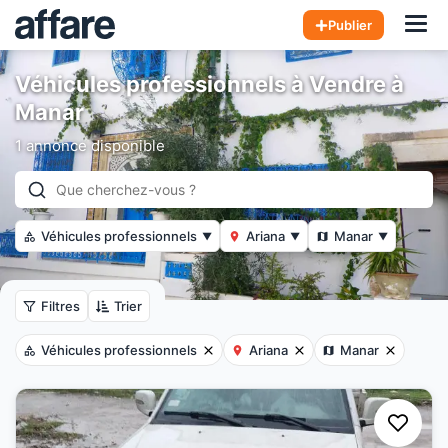
Hom
Publier
Véhicules professionnels à Vendre à
Manar
1 annonce disponible
Véhicules professionnels
Ariana
Manar
▼
▼
▼
Filtres
Trier
Véhicules professionnels
Ariana
Manar