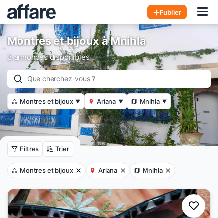
Hom
Publier
Montres et bijoux à Mnihla
3 annonces disponibles
Montres et bijoux
Ariana
Mnihla
▼
▼
▼
Filtres
Trier
Montres et bijoux
Ariana
Mnihla