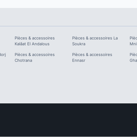
Pièces & accessoires
Pièces & accessoires
La
Piè
Kalâat El Andalous
Soukra
Mni
Borj
Pièces & accessoires
Pièces & accessoires
Piè
Chotrana
Ennasr
Gha