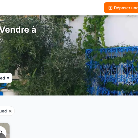
Déposer un
 Vendre à
ed
▼
ued