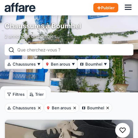
Hom
Publier
Chaussures à Boumhel
2 annonces disponibles
Chaussures
Ben arous
Boumhel
▼
▼
▼
Filtres
Trier
Chaussures
Ben arous
Boumhel