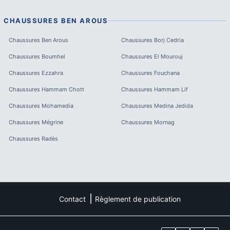
CHAUSSURES
BEN AROUS
Chaussures
Ben Arous
Chaussures
Borj Cedria
Chaussures
Boumhel
Chaussures
El Mourouj
Chaussures
Ezzahra
Chaussures
Fouchana
Chaussures
Hammam Chott
Chaussures
Hammam Lif
Chaussures
Mohamedia
Chaussures
Medina Jedida
Chaussures
Mégrine
Chaussures
Mornag
Chaussures
Radès
Contact
Règlement de publication