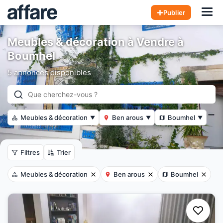
Hom
Publier
Meubles & décoration à Vendre à
Boumhel
5 annonces disponibles
Meubles & décoration
Ben arous
Boumhel
▼
▼
▼
Filtres
Trier
Meubles & décoration
Ben arous
Boumhel