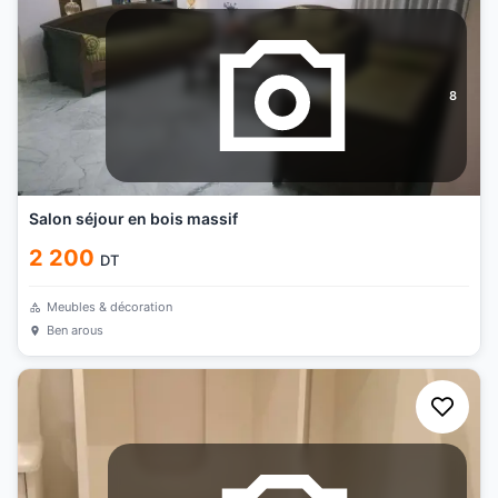
8
Salon séjour en bois massif
2 200
DT
Meubles & décoration
Ben arous