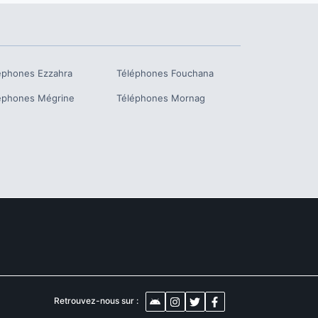
éphones
Ezzahra
Téléphones
Fouchana
éphones
Mégrine
Téléphones
Mornag
Retrouvez-nous sur :