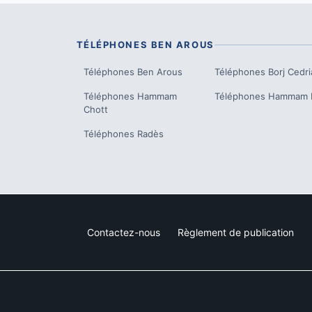
TÉLÉPHONES
BEN AROUS
Téléphones
Ben Arous
Téléphones
Borj Cedri
Téléphones
Hammam
Téléphones
Hammam L
Chott
Téléphones
Radès
Contactez-nous
Règlement de publication