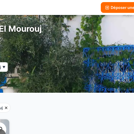
Déposer un
El Mourouj
j
▼
uj