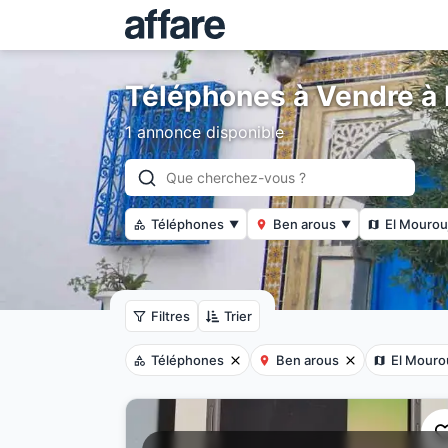
Téléphones à Vendre à 
1 annonce disponible
Téléphones
Ben arous
El Mourou
▼
▼
Filtres
Trier
Téléphones
Ben arous
El Mouro