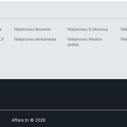
a
Téléphones
Boumhel
Téléphones
El Mourouj
Tél
if
Téléphones
Mohamedia
Téléphones
Medina
Tél
Jedida
Affare.tn
©
2026