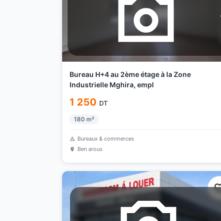
Bureau H+4 au 2ème étage à la Zone
Industrielle Mghira, empl
1 250
DT
180
m²
Bureaux & commerces
Ben arous