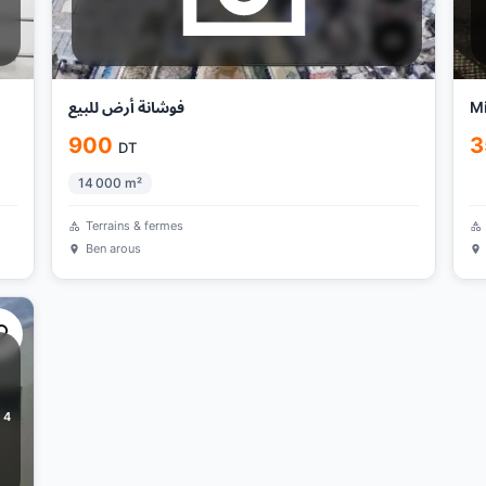
فوشانة أرض للبيع
M
900
3
DT
14 000
m²
Terrains & fermes
Ben arous
4