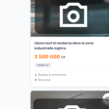
Usine neuf et moderne dans la zone
industrielle mghira
3 500 000
DT
3 600
m²
Bureaux & commerces
Ben arous