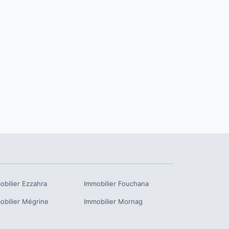
obilier
Ezzahra
Immobilier
Fouchana
obilier
Mégrine
Immobilier
Mornag