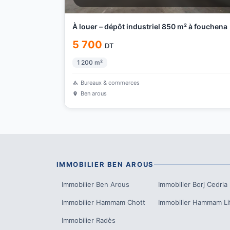
À louer – dépôt industriel 850 m² à fouchena
5 700
DT
1 200
m²
Bureaux & commerces
Ben arous
IMMOBILIER
BEN AROUS
Immobilier
Ben Arous
Immobilier
Borj Cedria
Immobilier
Hammam Chott
Immobilier
Hammam Li
Immobilier
Radès