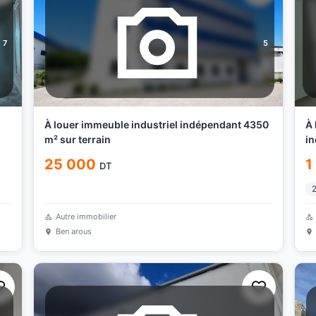
7
5
À louer immeuble industriel indépendant 4350
À 
m² sur terrain
in
25 000
1
DT
Autre immobilier
Ben arous