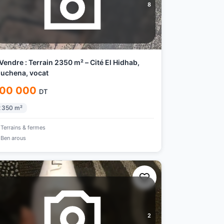
8
Vendre : Terrain 2350 m² – Cité El Hidhab,
uchena, vocat
00 000
DT
 350
m²
Terrains & fermes
Ben arous
2