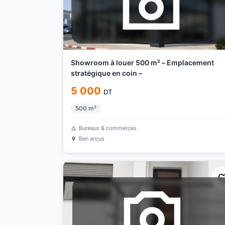
Showroom à louer 500 m² – Emplacement
stratégique en coin –
5 000
DT
500
m²
Bureaux & commerces
Ben arous