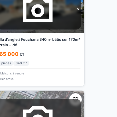
5
lla d’angle à Fouchana 340m² bâtis sur 170m²
rrain – Idé
65 000
DT
3
pièces
340
m²
Maisons à vendre
Ben arous