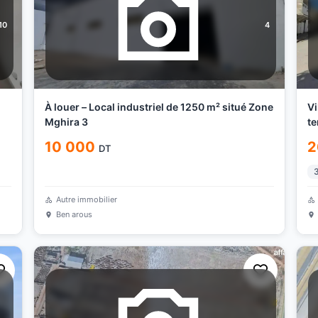
10
4
À louer – Local industriel de 1250 m² situé Zone
Vi
Mghira 3
te
10 000
2
DT
Autre immobilier
Ben arous