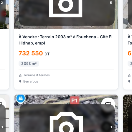
2
5
À Vendre : Terrain 2093 m² à Fouchena – Cité El
À 
Hidhab, empl
Fo
732 550
6
DT
2 093
m²
2
Terrains & fermes
Ben arous
1
1