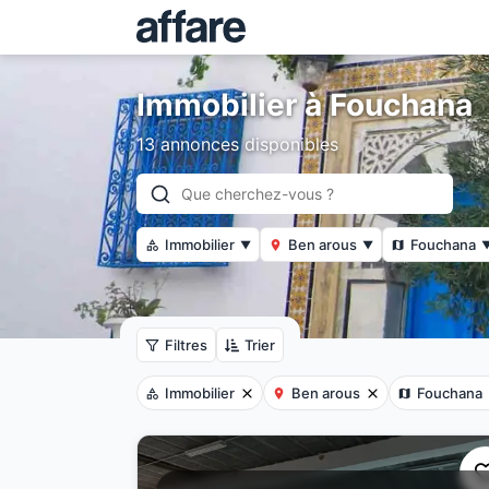
Immobilier à Fouchana
13 annonces disponibles
Immobilier
Ben arous
Fouchana
▼
▼
Filtres
Trier
Immobilier
Ben arous
Fouchana