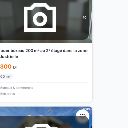
10
louer bureau 200 m² au 2ᵉ étage dans la zone
dustrielle
 300
DT
200
m²
Bureaux & commerces
Ben arous