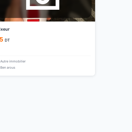
ixeur
5
DT
Autre immobilier
Ben arous