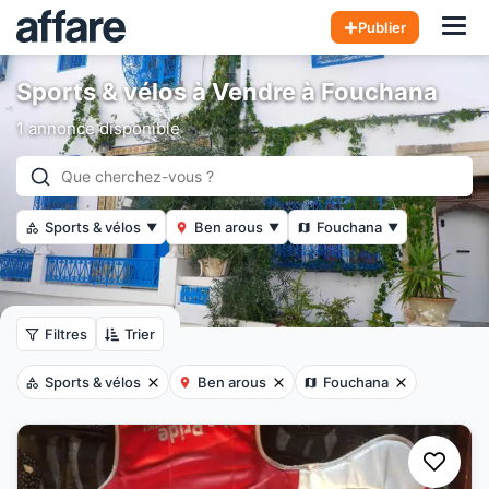
Hom
Publier
Sports & vélos à Vendre à Fouchana
1 annonce disponible
Sports & vélos
Ben arous
Fouchana
▼
▼
▼
Filtres
Trier
Sports & vélos
Ben arous
Fouchana