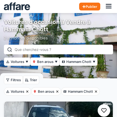
Hom
Publier
Voitures d'occasion à Vendre à
Hammam Chott
2 annonces disponibles
Voitures
Ben arous
Hammam Chott
▼
▼
▼
Filtres
Trier
Voitures
Ben arous
Hammam Chott