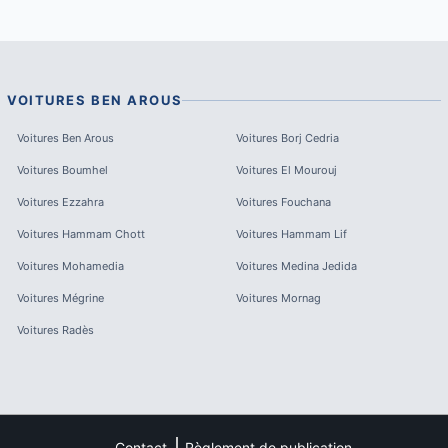
VOITURES
BEN AROUS
Voitures
Ben Arous
Voitures
Borj Cedria
Voitures
Boumhel
Voitures
El Mourouj
Voitures
Ezzahra
Voitures
Fouchana
Voitures
Hammam Chott
Voitures
Hammam Lif
Voitures
Mohamedia
Voitures
Medina Jedida
Voitures
Mégrine
Voitures
Mornag
Voitures
Radès
Contact
Règlement de publication