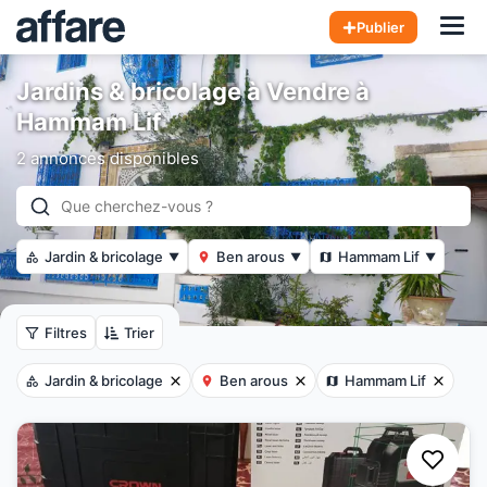
Hom
Publier
Jardins & bricolage à Vendre à
Hammam Lif
2 annonces disponibles
Jardin & bricolage
Ben arous
Hammam Lif
▼
▼
▼
Filtres
Trier
Jardin & bricolage
Ben arous
Hammam Lif