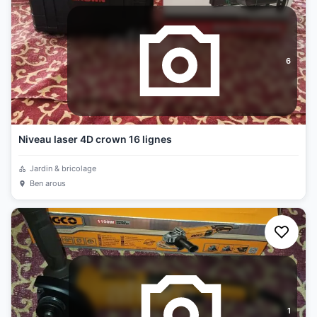
6
Niveau laser 4D crown 16 lignes
Jardin & bricolage
Ben arous
1