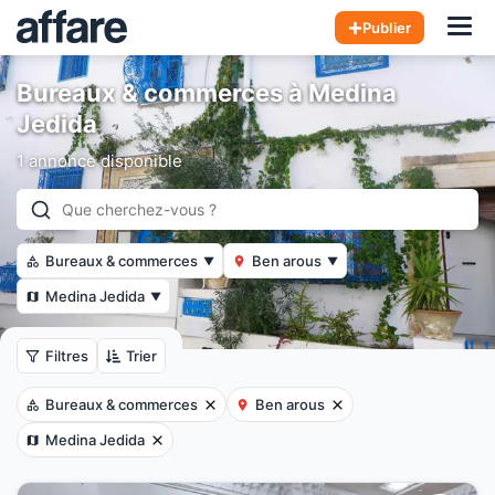
Hom
Publier
Bureaux & commerces à Medina
Jedida
1 annonce disponible
Bureaux & commerces
Ben arous
▼
▼
Medina Jedida
▼
Filtres
Trier
Bureaux & commerces
Ben arous
Medina Jedida