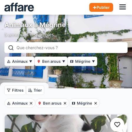
Hom
Publier
Animaux à Mégrine
5 annonces disponibles
Animaux
Ben arous
Mégrine
▼
▼
▼
Filtres
Trier
Animaux
Ben arous
Mégrine