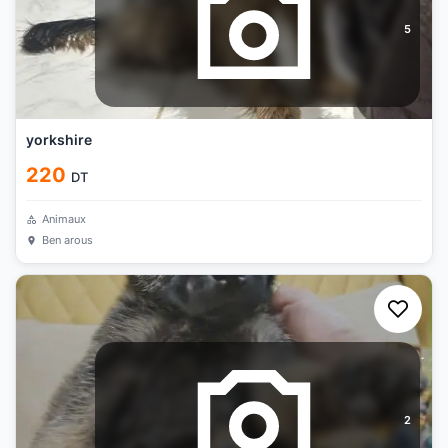
5
yorkshire
220
DT
Animaux
Ben arous
2