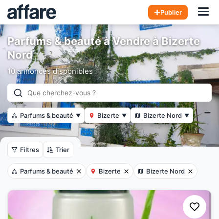
Hom
Publier
Parfums & beauté à Vendre à Bizerte
Nord
10 annonces disponibles
Parfums & beauté
Bizerte
Bizerte Nord
▼
▼
▼
Filtres
Trier
Parfums & beauté
Bizerte
Bizerte Nord