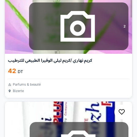
2
كريم نهاري /كريم ليلي الوفيرا الطبيعي للترطيب
42
DT
Parfums & beauté
Bizerte