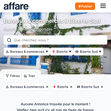
Hom
Publier
Bureaux & commerces à Bizerte Sud
Aucune annonce disponible
Bureaux & commerces
Bizerte
Bizerte Sud
▼
▼
▼
Filtres
Trier
Bureaux & commerces
Bizerte
Bizerte Sud
Aucune Annonce trouvée pour le moment !
Vérifiez bien qu'il n'y ait pas de faute de frappe.