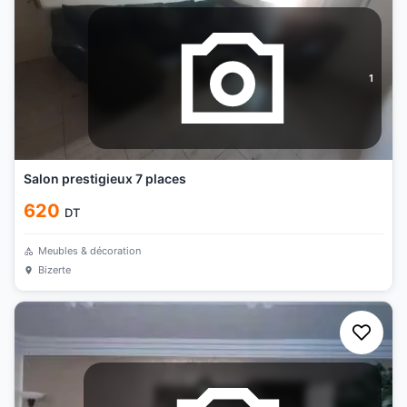
1
Salon prestigieux 7 places
620
DT
Meubles & décoration
Bizerte