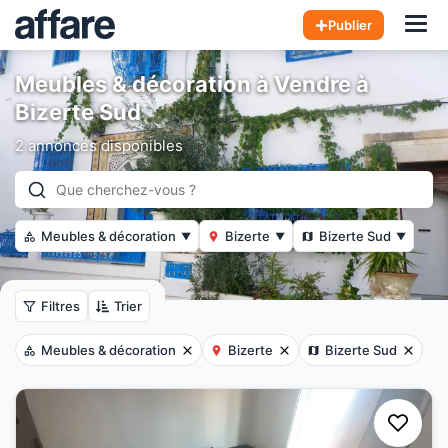
Hom
Publier
Meubles & décoration à Vendre à
Bizerte Sud
2 annonces disponibles
Meubles & décoration
Bizerte
Bizerte Sud
▼
▼
▼
Filtres
Trier
Meubles & décoration
Bizerte
Bizerte Sud