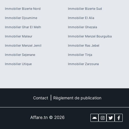
Immobilier
Bizerte Nord
Immobilier
Bizerte Sud
Immobilier
Djoumime
Immobilier
El Alia
Immobilier
Ghar El Melh
Immobilier
Ghezala
Immobilier
Mateur
Immobilier
Menzel Bourguiba
Immobilier
Menzel Jemil
Immobilier
Ras Jebel
Immobilier
Sejenane
Immobilier
Tinja
Immobilier
Utique
Immobilier
Zarzouna
Contact
Règlement de publication
Affare.tn
©
2026