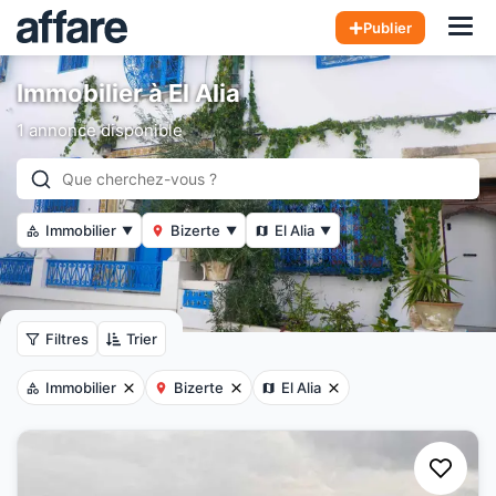
Hom
Publier
Immobilier à El Alia
1 annonce disponible
Immobilier
Bizerte
El Alia
▼
▼
▼
Filtres
Trier
Immobilier
Bizerte
El Alia