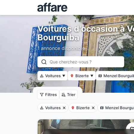
Voitures d'occasion à 
Bourguiba
1 annonce disponible
Voitures
Bizerte
Menzel Bourgui
▼
▼
Filtres
Trier
Voitures
Bizerte
Menzel Bourgu