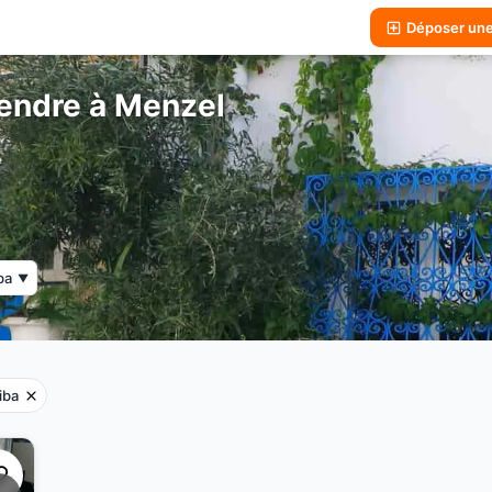
Déposer un
Vendre à Menzel
ba
▼
iba