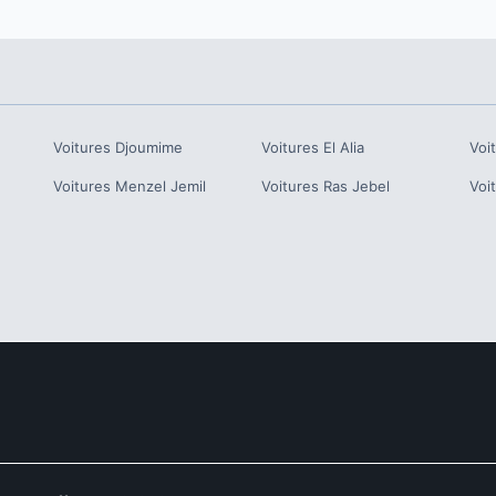
Voitures
Djoumime
Voitures
El Alia
Voi
Voitures
Menzel Jemil
Voitures
Ras Jebel
Voi