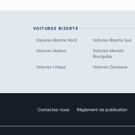
VOITURES
BIZERTE
Voitures
Bizerte Nord
Voitures
Bizerte Sud
Voitures
Mateur
Voitures
Menzel
Bourguiba
Voitures
Utique
Voitures
Zarzouna
Contactez-nous
Règlement de publication