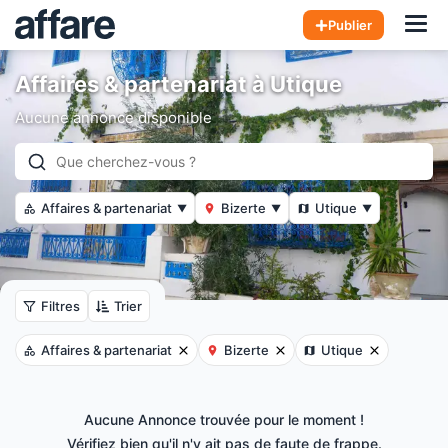
Hom
Publier
Affaires & partenariat à Utique
Aucune annonce disponible
Affaires & partenariat
Bizerte
Utique
▼
▼
▼
Filtres
Trier
Affaires & partenariat
Bizerte
Utique
Aucune Annonce trouvée pour le moment !
Vérifiez bien qu'il n'y ait pas de faute de frappe.