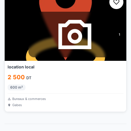
1
location local
2 500
DT
600
m²
Bureaux & commerces
Gabes