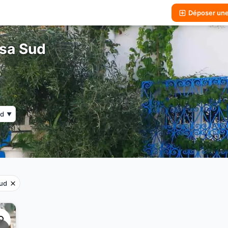
Déposer un
fsa Sud
ud
▼
ud