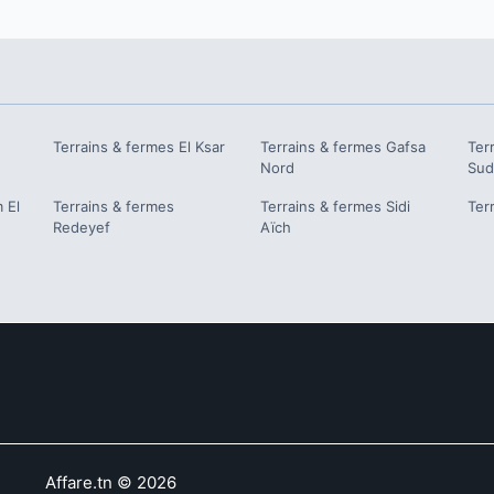
Terrains & fermes
El Ksar
Terrains & fermes
Gafsa
Ter
Nord
Su
 El
Terrains & fermes
Terrains & fermes
Sidi
Ter
Redeyef
Aïch
Affare.tn
©
2026