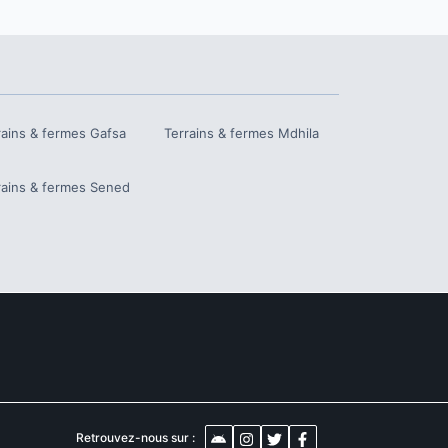
rains & fermes
Gafsa
Terrains & fermes
Mdhila
d
rains & fermes
Sened
Retrouvez-nous sur :