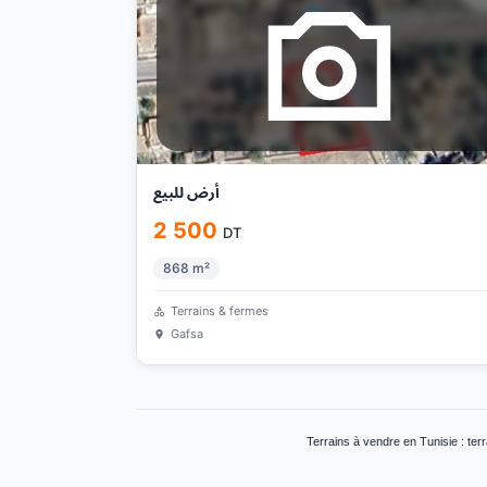
أرض للبيع
2 500
DT
868
m²
Terrains & fermes
Gafsa
Terrains à vendre en Tunisie : terr