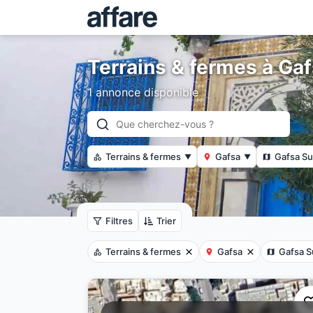
Terrains & fermes à Ga
1 annonce disponible
Terrains & fermes
Gafsa
Gafsa S
▼
▼
Filtres
Trier
Terrains & fermes
Gafsa
Gafsa S