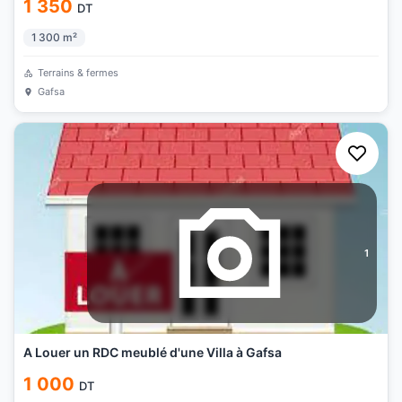
1 350
DT
1 300
m²
Terrains & fermes
Gafsa
1
A Louer un RDC meublé d'une Villa à Gafsa
1 000
DT