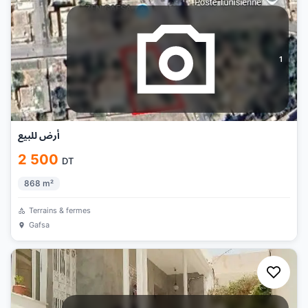
1
أرض للبيع
2 500
DT
868
m²
Terrains & fermes
Gafsa