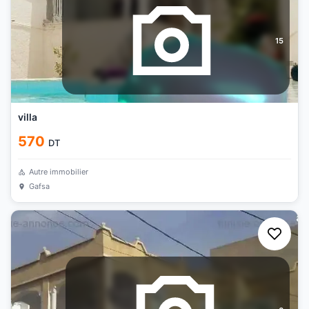
15
villa
570
DT
Autre immobilier
Gafsa