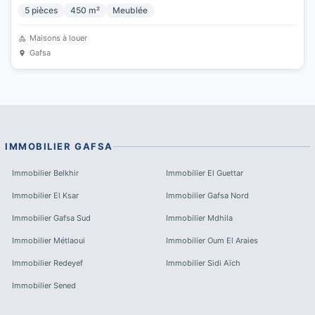
5
pièces
450
m²
Meublée
Maisons à louer
Gafsa
IMMOBILIER
GAFSA
Immobilier
Belkhir
Immobilier
El Guettar
Immobilier
El Ksar
Immobilier
Gafsa Nord
Immobilier
Gafsa Sud
Immobilier
Mdhila
Immobilier
Métlaoui
Immobilier
Oum El Araies
Immobilier
Redeyef
Immobilier
Sidi Aïch
Immobilier
Sened