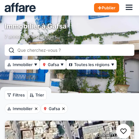
Hom
Publier
Immobilier à Gafsa
7 annonces disponibles
Immobilier
Gafsa
Toutes les régions
▼
▼
▼
Filtres
Trier
Immobilier
Gafsa