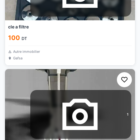
cle a filtre
100
DT
Autre immobilier
Gafsa
1