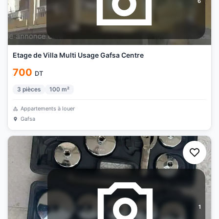
6
Etage de Villa Multi Usage Gafsa Centre
700
DT
3
pièces
100
m²
Appartements à louer
Gafsa
1