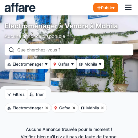
Hom
Publier
Electroménager à Vendre à Mdhila
Aucune annonce disponible
Electroménager
Gafsa
Mdhila
▼
▼
▼
Filtres
Trier
Electroménager
Gafsa
Mdhila
Aucune Annonce trouvée pour le moment !
Vérifiez bien qu'il n'y ait pas de faute de frappe.