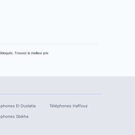
loqués. Trouvez le meilleur prix
éphones
El Ouslatia
Téléphones
Haffouz
éphones
Sbikha