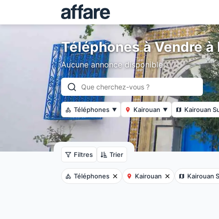
Téléphones à Vendre à 
Aucune annonce disponible
Téléphones
Kairouan
Kairouan S
▼
▼
Filtres
Trier
Téléphones
Kairouan
Kairouan 