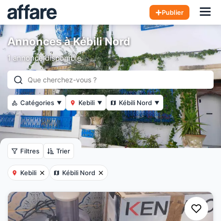
Hom
Publier
Annonces à Kébili Nord
1 annonce disponible
Catégories
Kebili
Kébili Nord
▼
▼
▼
Filtres
Trier
Kebili
Kébili Nord