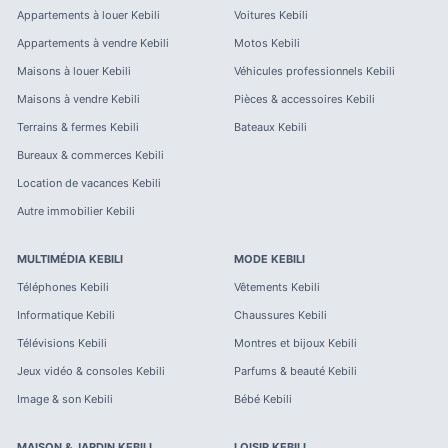
Appartements à louer
Kebili
Voitures
Kebili
Appartements à vendre
Kebili
Motos
Kebili
Maisons à louer
Kebili
Véhicules professionnels
Kebili
Maisons à vendre
Kebili
Pièces & accessoires
Kebili
Terrains & fermes
Kebili
Bateaux
Kebili
Bureaux & commerces
Kebili
Location de vacances
Kebili
Autre immobilier
Kebili
MULTIMÉDIA
KEBILI
MODE
KEBILI
Téléphones
Kebili
Vêtements
Kebili
Informatique
Kebili
Chaussures
Kebili
Télévisions
Kebili
Montres et bijoux
Kebili
Jeux vidéo & consoles
Kebili
Parfums & beauté
Kebili
Image & son
Kebili
Bébé
Kebili
MAISON & JARDIN
KEBILI
LOISIR
KEBILI