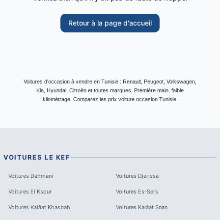
Retour à la page d'accueil
Voitures d'occasion à vendre en Tunisie : Renault, Peugeot, Volkswagen,
Kia, Hyundai, Citroën et toutes marques. Première main, faible
kilométrage. Comparez les prix voiture occasion Tunisie.
VOITURES
LE KEF
Voitures
Dahmani
Voitures
Djerissa
Voitures
El Ksour
Voitures
Es-Sers
Voitures
Kalâat Khasbah
Voitures
Kalâat Snan