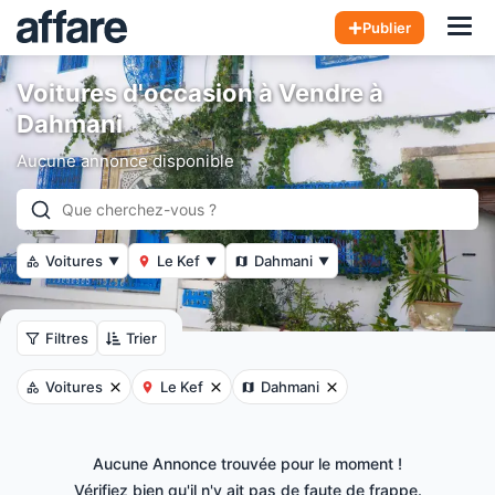
Hom
Publier
Voitures d'occasion à Vendre à
Dahmani
Aucune annonce disponible
Voitures
Le Kef
Dahmani
▼
▼
▼
Filtres
Trier
Voitures
Le Kef
Dahmani
Aucune Annonce trouvée pour le moment !
Vérifiez bien qu'il n'y ait pas de faute de frappe.