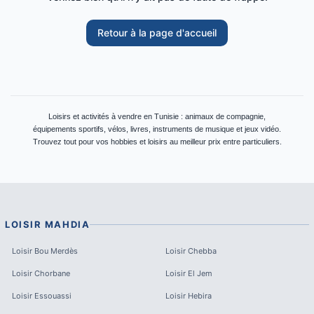
Retour à la page d'accueil
Loisirs et activités à vendre en Tunisie : animaux de compagnie,
équipements sportifs, vélos, livres, instruments de musique et jeux vidéo.
Trouvez tout pour vos hobbies et loisirs au meilleur prix entre particuliers.
LOISIR
MAHDIA
Loisir
Bou Merdès
Loisir
Chebba
Loisir
Chorbane
Loisir
El Jem
Loisir
Essouassi
Loisir
Hebira