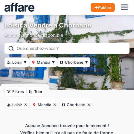
Hom
Publier
Loisir à Vendre à Chorbane
Aucune annonce disponible
Loisir
Mahdia
Chorbane
▼
▼
▼
Filtres
Trier
Loisir
Mahdia
Chorbane
Aucune Annonce trouvée pour le moment !
Vérifiez bien qu'il n'y ait pas de faute de frappe.