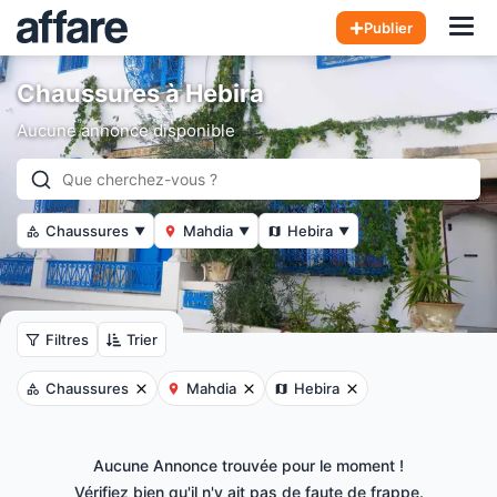
Hom
Publier
Chaussures à Hebira
Aucune annonce disponible
Chaussures
Mahdia
Hebira
▼
▼
▼
Filtres
Trier
Chaussures
Mahdia
Hebira
Aucune Annonce trouvée pour le moment !
Vérifiez bien qu'il n'y ait pas de faute de frappe.