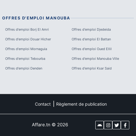
OFFRES D'EMPLOI
MANOUBA
Offres d'emploi
Borj El Amri
Offres d'emploi
Djedeida
Offres d'emploi
Douar Hicher
Offres d'emploi
El Battan
Offres d'emploi
Mornaguia
Offres d'emploi
Oued Ellil
Offres d'emploi
Tebourba
Offres d'emploi
Manouba Ville
Offres d'emploi
Denden
Offres d'emploi
Ksar Said
Contact
Règlement de publication
Affare.tn
©
2026