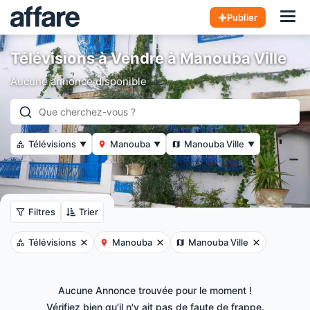
Hom
Publier
Télévisions à Vendre à Manouba Ville
Aucune annonce disponible
Télévisions
Manouba
Manouba Ville
▼
▼
▼
Filtres
Trier
Télévisions
Manouba
Manouba Ville
Aucune Annonce trouvée pour le moment !
Vérifiez bien qu'il n'y ait pas de faute de frappe.