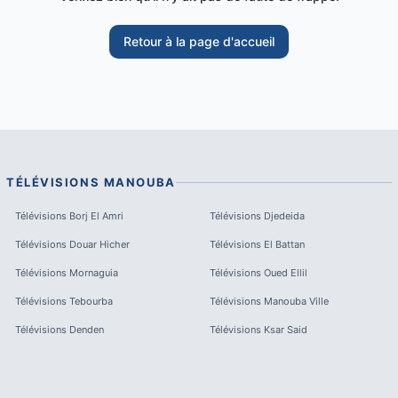
Retour à la page d'accueil
TÉLÉVISIONS
MANOUBA
Télévisions
Borj El Amri
Télévisions
Djedeida
Télévisions
Douar Hicher
Télévisions
El Battan
Télévisions
Mornaguia
Télévisions
Oued Ellil
Télévisions
Tebourba
Télévisions
Manouba Ville
Télévisions
Denden
Télévisions
Ksar Said