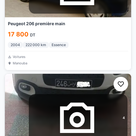
Peugeot 206 première main
17 800
DT
2004
222 000
km
Essence
Voitures
Manouba
4