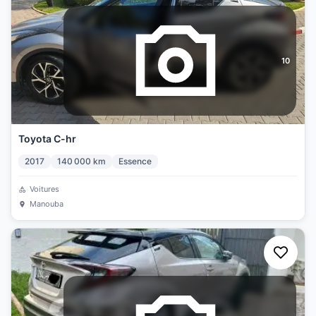
10
Toyota C-hr
2017
140 000
km
Essence
Voitures
Manouba