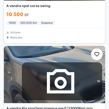
A vendre opel corsa swing
10 500
DT
1999
250 000
km
Essence
Voitures
Manouba
10
A vendre Kia sportage presque neuf (33000Km) prix