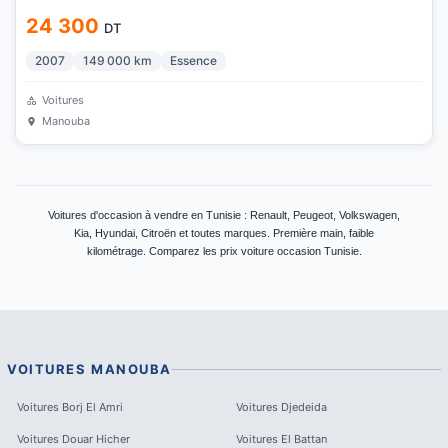
24 300
DT
2007
149 000
km
Essence
Voitures
Manouba
Voitures d'occasion à vendre en Tunisie : Renault, Peugeot, Volkswagen,
Kia, Hyundai, Citroën et toutes marques. Première main, faible
kilométrage. Comparez les prix voiture occasion Tunisie.
VOITURES
MANOUBA
Voitures
Borj El Amri
Voitures
Djedeida
Voitures
Douar Hicher
Voitures
El Battan