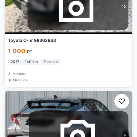
10
Toyota C-hr 98363963
1 000
DT
2017
140
km
Essence
Voitures
Manouba
9