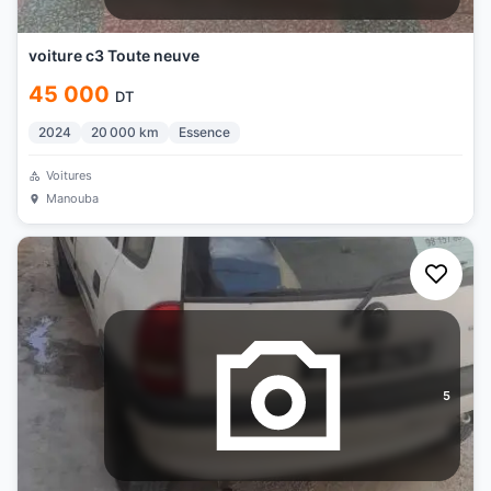
voiture c3 Toute neuve
45 000
DT
2024
20 000
km
Essence
Voitures
Manouba
5