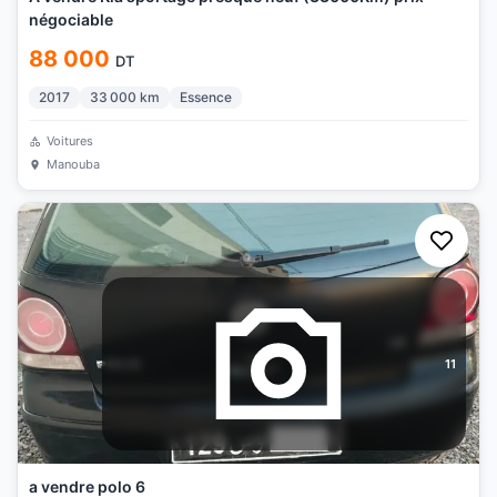
négociable
88 000
DT
2017
33 000
km
Essence
Voitures
Manouba
11
a vendre polo 6