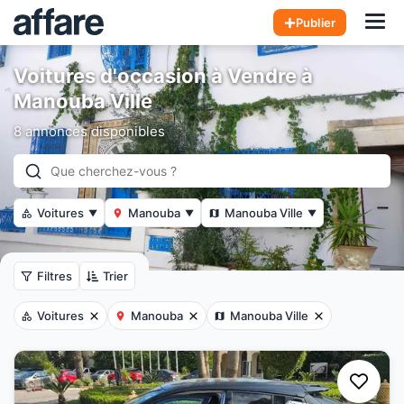
Hom
Publier
Voitures d'occasion à Vendre à
Manouba Ville
8 annonces disponibles
Voitures
Manouba
Manouba Ville
▼
▼
▼
Filtres
Trier
Voitures
Manouba
Manouba Ville