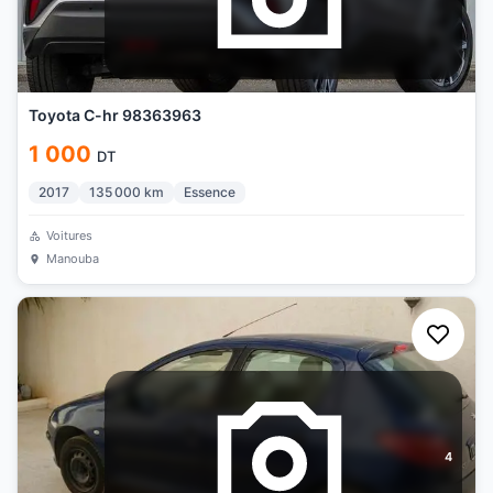
Toyota C-hr 98363963
1 000
DT
2017
135 000
km
Essence
Voitures
Manouba
4