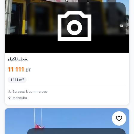
10
محل للكراء.
11 111
DT
1 111
m²
Bureaux & commerces
Manouba