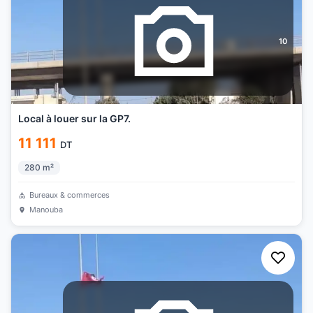
10
Local à louer sur la GP7.
11 111
DT
280
m²
Bureaux & commerces
Manouba