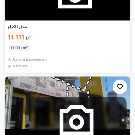
محل للكراء
11 111
DT
111 111
m²
Bureaux & commerces
Manouba
9