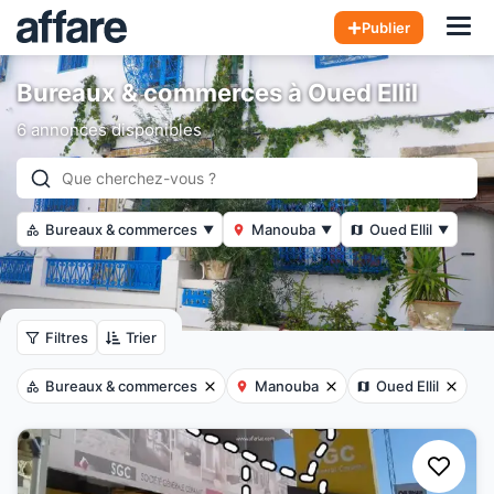
Hom
Publier
Bureaux & commerces à Oued Ellil
6 annonces disponibles
Bureaux & commerces
Manouba
Oued Ellil
▼
▼
▼
Filtres
Trier
Bureaux & commerces
Manouba
Oued Ellil