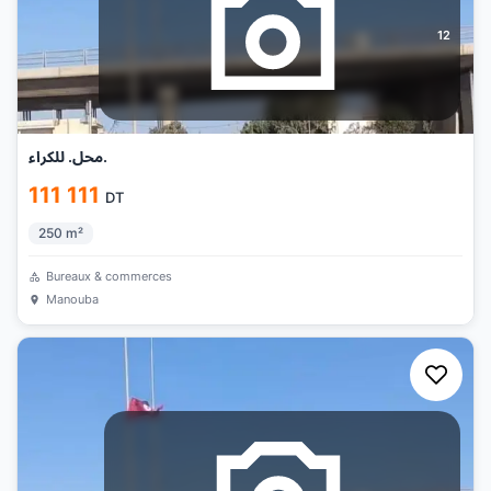
12
محل. للكراء.
111 111
DT
250
m²
Bureaux & commerces
Manouba