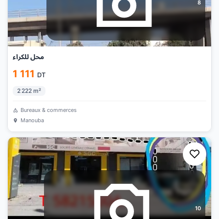
8
محل للكراء
1 111
DT
2 222
m²
Bureaux & commerces
Manouba
10