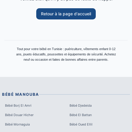
Retour à la page d'accueil
Tout pour votre bébé en Tunisie : puériculture, vêtements enfant 0-12
ans, jouets éducatifs, poussettes et équipements de sécurité. Achetez
neuf ou occasion et faites de bonnes affaires entre parents.
BÉBÉ
MANOUBA
Bébé
Borj El Amri
Bébé
Djedeida
Bébé
Douar Hicher
Bébé
El Battan
Bébé
Mornaguia
Bébé
Oued Ellil