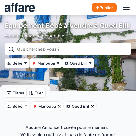
Hom
Publier
Équipement Bébé à Vendre à Oued Ellil
Aucune annonce disponible
Bébé
Manouba
Oued Ellil
▼
▼
▼
Filtres
Trier
Bébé
Manouba
Oued Ellil
Aucune Annonce trouvée pour le moment !
Vérifiez bien qu'il n'y ait pas de faute de frappe.