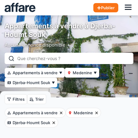
Hom
Publier
Appartements à vendre à Djerba-
Houmt Souk
Aucune annonce disponible
Appartements à vendre
Medenine
▼
▼
Djerba-Houmt Souk
▼
Filtres
Trier
Appartements à vendre
Medenine
Djerba-Houmt Souk