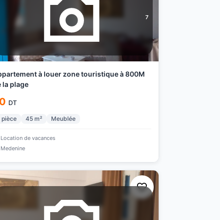
7
rtement à louer zone touristique à 800M
 la plage
0
DT
pièce
45
m²
Meublée
Location de vacances
Medenine