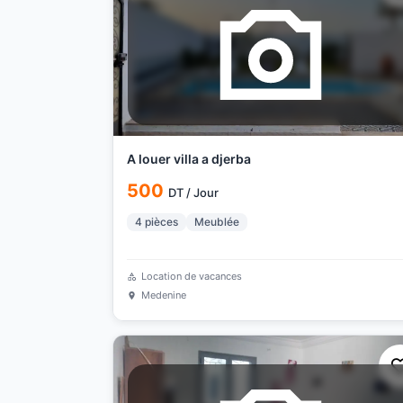
A louer villa a djerba
500
DT
/
Jour
4
pièces
Meublée
Location de vacances
Medenine