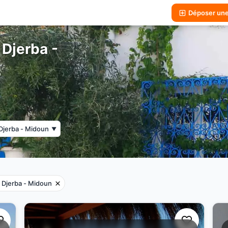
Déposer un
 Djerba -
Djerba - Midoun
▼
Djerba - Midoun