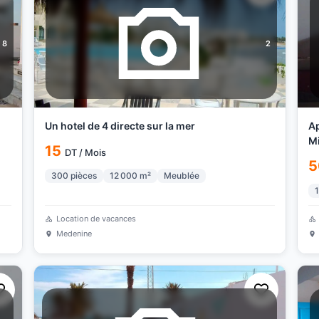
8
2
Un hotel de 4 directe sur la mer
Ap
M
15
DT
/
Mois
5
300
pièces
12 000
m²
Meublée
1
Location de vacances
Medenine