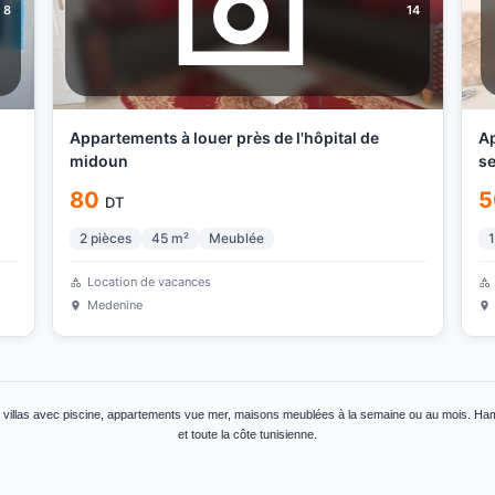
8
14
Appartements à louer près de l'hôpital de
App
midoun
s
80
5
DT
2
pièces
45
m²
Meublée
1
Location de vacances
Medenine
: villas avec piscine, appartements vue mer, maisons meublées à la semaine ou au mois. H
et toute la côte tunisienne.