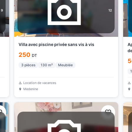
9
12
Villa avec piscine privée sans vis à vis
Appa
de
250
DT
5
3
pièces
130
m²
Meublée
1
Location de vacances
Medenine