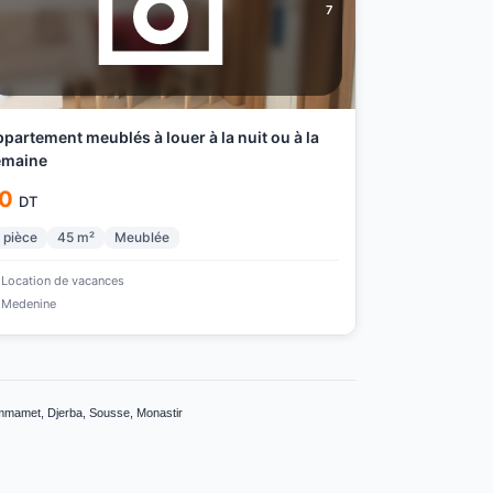
7
artement meublés à louer à la nuit ou à la
emaine
0
DT
pièce
45
m²
Meublée
Location de vacances
Medenine
ammamet, Djerba, Sousse, Monastir