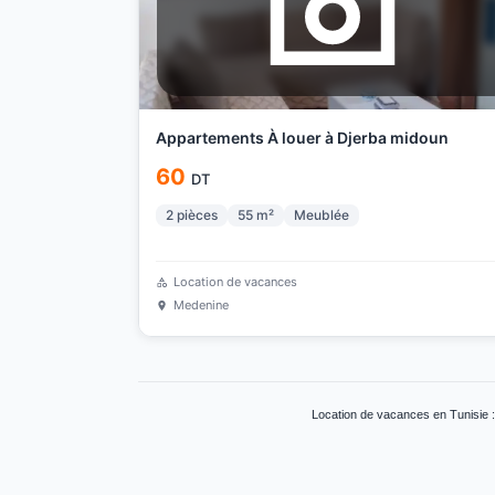
Appartements À louer à Djerba midoun
60
DT
2
pièces
55
m²
Meublée
Location de vacances
Medenine
Location de vacances en Tunisie 