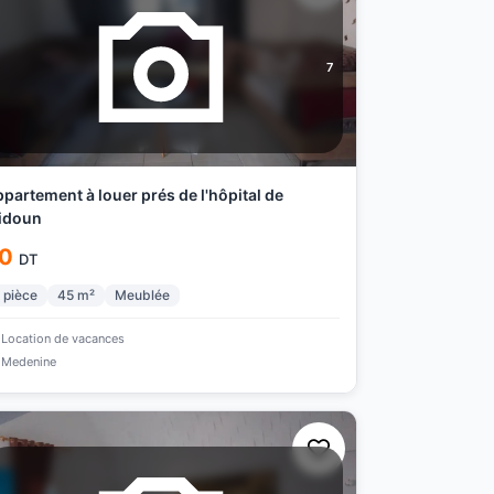
7
partement à louer prés de l'hôpital de
idoun
0
DT
pièce
45
m²
Meublée
Location de vacances
Medenine