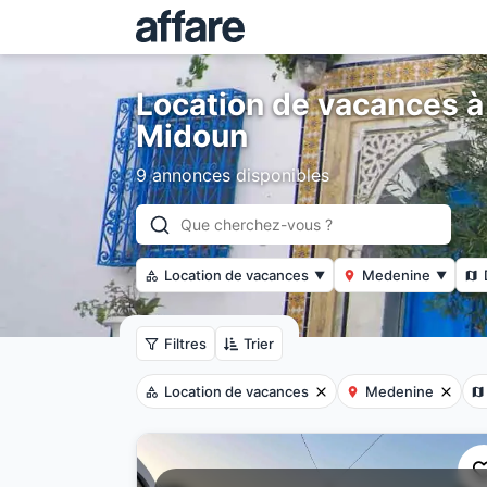
Location de vacances à
Midoun
9 annonces disponibles
Location de vacances
Medenine
▼
▼
Filtres
Trier
Location de vacances
Medenine