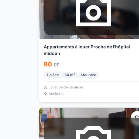
Appartements à louer Proche de l'hôpital
midoun
80
DT
1
pièce
54
m²
Meublée
Location de vacances
Medenine