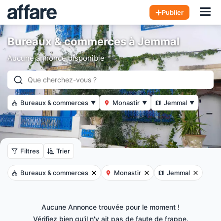
Hom
Publier
Bureaux & commerces à Jemmal
Aucune annonce disponible
Bureaux & commerces
Monastir
Jemmal
▼
▼
▼
Filtres
Trier
Bureaux & commerces
Monastir
Jemmal
Aucune Annonce trouvée pour le moment !
Vérifiez bien qu'il n'y ait pas de faute de frappe.