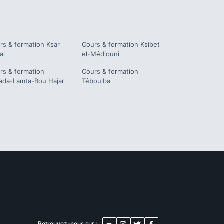
rs & formation
Ksar
Cours & formation
Ksibet
al
el-Médiouni
rs & formation
Cours & formation
ada-Lamta-Bou Hajar
Téboulba
Retrouvez-nous sur :