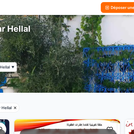
Déposer un
r Hellal
Hellal
▼
 Hellal