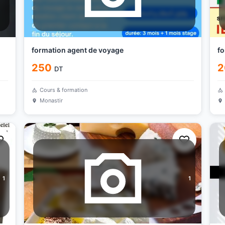
formation agent de voyage
fo
250
2
DT
Cours & formation
Monastir
1
1