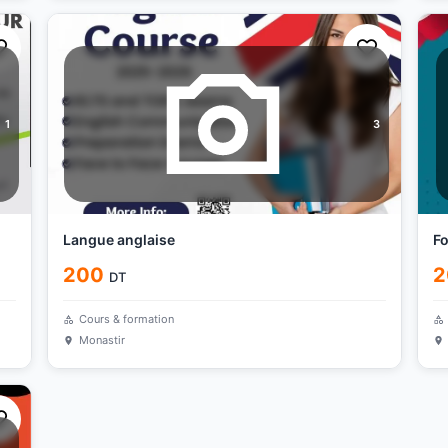
1
3
Langue anglaise
Fo
200
2
DT
Cours & formation
Monastir