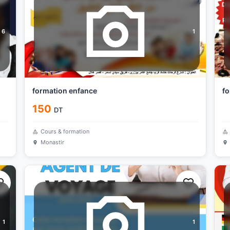
6
1
formation enfance
fo
150
DT
Cours & formation
Monastir
1
1