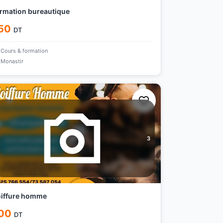
rmation bureautique
50
DT
Cours & formation
Monastir
3
oiffure homme
00
DT