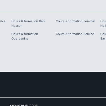
bla
Cours & formation
Beni
Cours & formation
Jemmal
Cou
Hassen
Hell
Cours & formation
Cours & formation
Sahline
Cou
Ouerdanine
Say
Affare.tn
©
2026