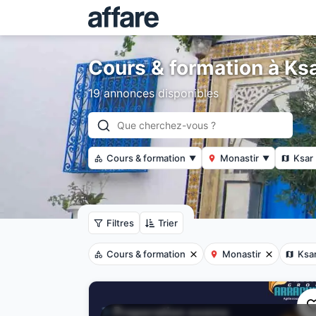
Cours & formation à Ksa
19 annonces disponibles
Cours & formation
Monastir
Ksar 
▼
▼
Filtres
Trier
Cours & formation
Monastir
Ksar