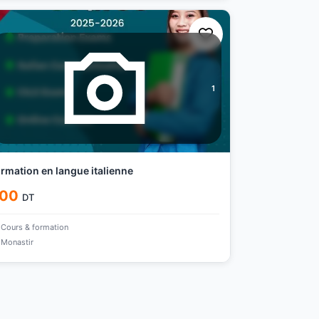
1
rmation en langue italienne
00
DT
Cours & formation
Monastir