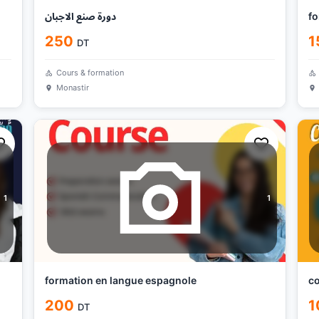
دورة صنع الاجبان
fo
250
1
DT
Cours & formation
Monastir
1
1
formation en langue espagnole
c
200
1
DT