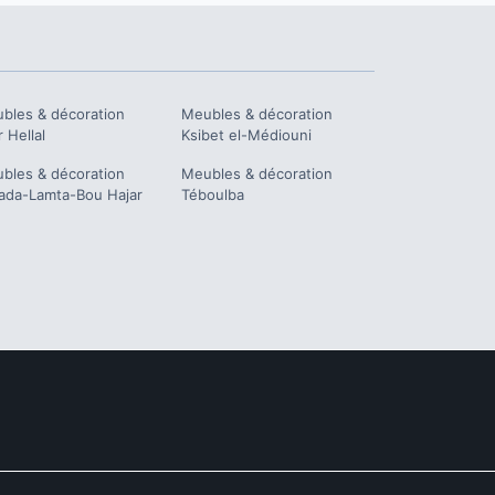
bles & décoration
Meubles & décoration
 Hellal
Ksibet el-Médiouni
bles & décoration
Meubles & décoration
ada-Lamta-Bou Hajar
Téboulba