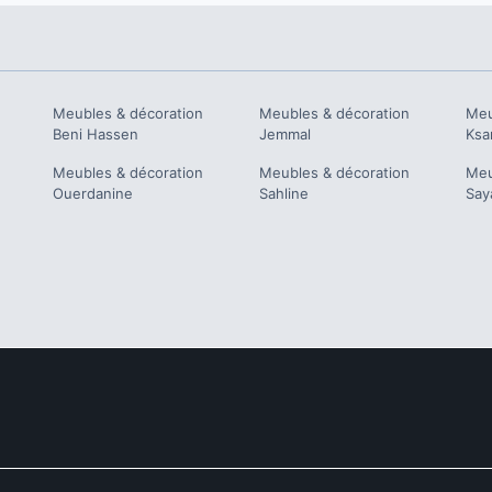
Meubles & décoration
Meubles & décoration
Meu
Beni Hassen
Jemmal
Ksar
Meubles & décoration
Meubles & décoration
Meu
Ouerdanine
Sahline
Say