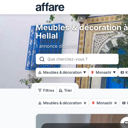
Meubles & décoration à
Hellal
1 annonce disponible
Meubles & décoration
Monastir
K
▼
▼
Filtres
Trier
Meubles & décoration
Monastir