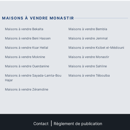
MAISONS À VENDRE
MONASTIR
Maisons à vendre
Bekalta
Maisons à vendre
Bembla
Maisons à vendre
Beni Hassen
Maisons à vendre
Jemmal
Maisons à vendre
Ksar Hellal
Maisons à vendre
Ksibet el-Médiouni
Maisons à vendre
Moknine
Maisons à vendre
Monastir
Maisons à vendre
Ouerdanine
Maisons à vendre
Sahline
Maisons à vendre
Sayada-Lamta-Bou
Maisons à vendre
Téboulba
Hajar
Maisons à vendre
Zéramdine
Contact
Règlement de publication