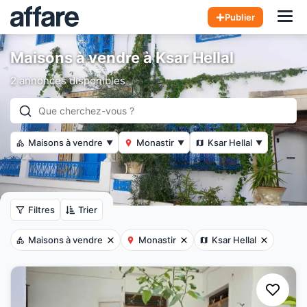
Hom
Publier
Maisons à vendre à Ksar Hellal
2 annonces disponibles
Maisons à vendre
Monastir
Ksar Hellal
▼
▼
▼
Filtres
Trier
Maisons à vendre
Monastir
Ksar Hellal