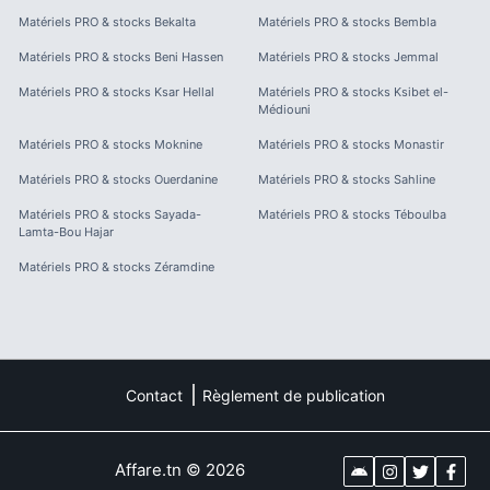
Matériels PRO & stocks
Bekalta
Matériels PRO & stocks
Bembla
Matériels PRO & stocks
Beni Hassen
Matériels PRO & stocks
Jemmal
Matériels PRO & stocks
Ksar Hellal
Matériels PRO & stocks
Ksibet el-
Médiouni
Matériels PRO & stocks
Moknine
Matériels PRO & stocks
Monastir
Matériels PRO & stocks
Ouerdanine
Matériels PRO & stocks
Sahline
Matériels PRO & stocks
Sayada-
Matériels PRO & stocks
Téboulba
Lamta-Bou Hajar
Matériels PRO & stocks
Zéramdine
Contact
Règlement de publication
Affare.tn
©
2026