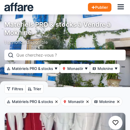
Hom
Publier
Matériels PRO & stocks à Vendre à
Moknine
1 annonce disponible
Matériels PRO & stocks
Monastir
Moknine
▼
▼
▼
Filtres
Trier
Matériels PRO & stocks
Monastir
Moknine