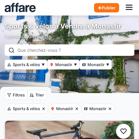
Hom
Publier
Sports & vélos à Vendre à Monastir
1 annonce disponible
Sports & vélos
Monastir
Monastir
▼
▼
▼
Filtres
Trier
Sports & vélos
Monastir
Monastir